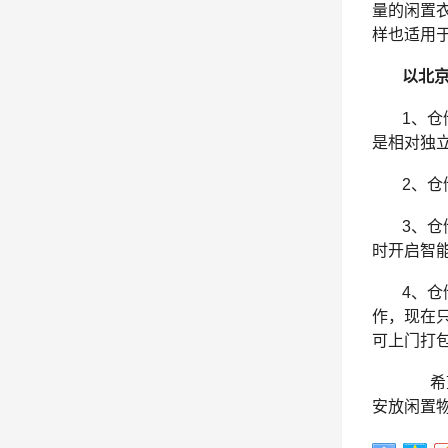
量的闲置
样也适用
以北
1、仓
是相对独
2、
3、
时开启智
4、
作，现在
可上门打
希望
安放闲置