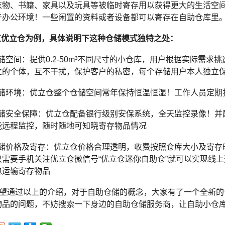
衣物、书籍、家具以及玩具等被临时寄存用以获得更大的生活空
于办公环境！一些闲置的资料或者设备都可以寄存在自助仓库里
京优立仓为例，具体说明下这种仓储模式独特之处：
储空间：提供0.2-50m³不同尺寸的小仓库，用户根据实际需
立的个体，互不干扰，保护客户的私密，每个存储用户本人独立
仓储环境：优立仓整个仓储空间常年保持恒温恒湿！工作人员定期
仓储安全保障：优立仓配备银行级别安保系统，全天监控录像！并
能远程监控，随时随地可知晓寄存物品情况
仓储价格及寄存：优立仓价格合理透明，收费按照仓库大小及寄存时
只需要手机关注优立仓微信号“优立仓迷你自助仓”就可以实现线
包运输寄存物品
通过以上的介绍，对于自助仓储的概念，大家有了一个全新的
物品的问题，不妨搜索一下身边的自助仓储服务商，让自助小仓